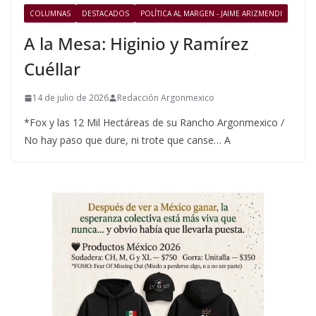
COLUMNAS
DESTACADOS
POLÍTICA AL MARGEN - JAIME ARIZMENDI
A la Mesa: Higinio y Ramírez
Cuéllar
14 de julio de 2026
Redacción Argonmexico
*Fox y las 12 Mil Hectáreas de su Rancho Argonmexico /
No hay paso que dure, ni trote que canse… A