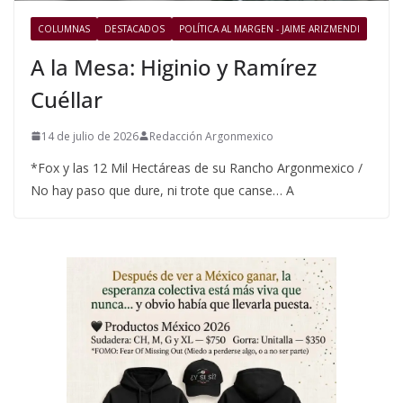
COLUMNAS
DESTACADOS
POLÍTICA AL MARGEN - JAIME ARIZMENDI
A la Mesa: Higinio y Ramírez
Cuéllar
14 de julio de 2026
Redacción Argonmexico
*Fox y las 12 Mil Hectáreas de su Rancho Argonmexico /
No hay paso que dure, ni trote que canse… A