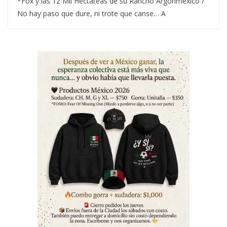
*Fox y las 12 Mil Hectáreas de su Rancho Argonmexico /
No hay paso que dure, ni trote que canse… A