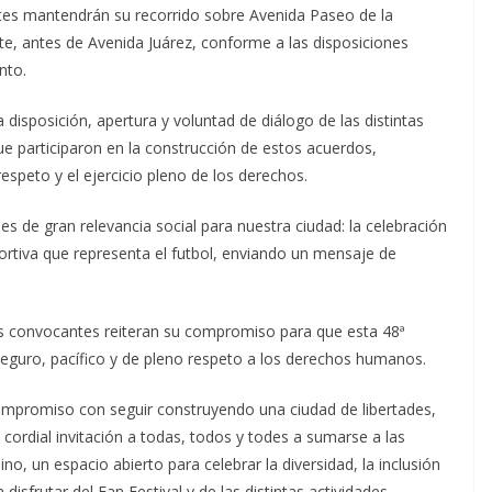
tes mantendrán su recorrido sobre Avenida Paseo de la
e, antes de Avenida Juárez, conforme a las disposiciones
nto.
posición, apertura y voluntad de diálogo de las distintas
ue participaron en la construcción de estos acuerdos,
espeto y el ejercicio pleno de los derechos.
s de gran relevancia social para nuestra ciudad: la celebración
eportiva que representa el futbol, enviando un mensaje de
nes convocantes reiteran su compromiso para que esta 48ª
seguro, pacífico y de pleno respeto a los derechos humanos.
ompromiso con seguir construyendo una ciudad de libertades,
cordial invitación a todas, todos y todes a sumarse a las
no, un espacio abierto para celebrar la diversidad, la inclusión
disfrutar del Fan Festival y de las distintas actividades