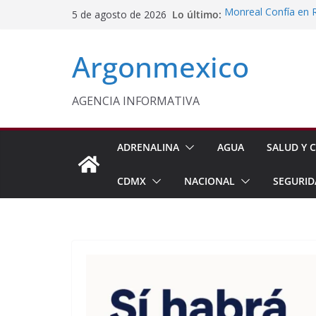
Saltar
Lo último:
Monreal Confía en 
5 de agosto de 2026
al
Sheinbaum Anuncia 
Siembra de 6.6 Mill
contenido
Argonmexico
Comisión Permanent
Lluvias y Ciclones
Fiestas de la Vendim
California
AGENCIA INFORMATIVA
Vinculan a Proceso 
Juárez
ADRENALINA
AGUA
SALUD Y C
CDMX
NACIONAL
SEGURID