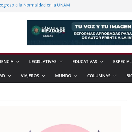
Regreso a la Normalidad en la UNAM
Jornada Nacional de Reforestación con
ones de Árboles
e Exhorta a Reforzar Prevención por
ia Esperan 90 mil Visitantes en Baja
a Presunto Feminicida en Almoloya de
IENCIA
LEGISLATIVAS
EDUCATIVAS
ESPECIAL
AD
VIAJEROS
MUNDO
COLUMNAS
BI