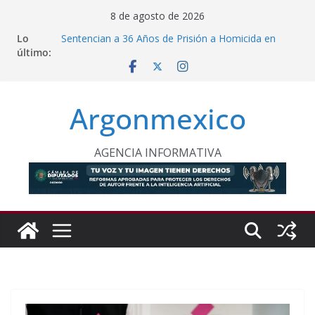
Saltar
8 de agosto de 2026
al
Lo
Sentencian a 36 Años de Prisión a Homicida en
contenido
último:
Tecámac
Sheinbaum y Delfina Gómez Refuerzan Oferta
Educativa en Texcoco
Nazario Gutiérrez, Sheinbaum y Delfina Gómez
Argonmexico
Inauguran Nuevo CBTA en Texcoco
Proponen Frenar Publicidad con IA Dirigida a
Menores
Comision Permanente Pide Frenar Discurso de
AGENCIA INFORMATIVA
Odio Contra Grupos Vulnerables