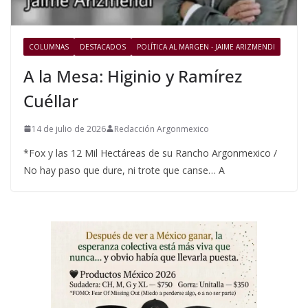
COLUMNAS
DESTACADOS
POLÍTICA AL MARGEN - JAIME ARIZMENDI
A la Mesa: Higinio y Ramírez
Cuéllar
14 de julio de 2026
Redacción Argonmexico
*Fox y las 12 Mil Hectáreas de su Rancho Argonmexico /
No hay paso que dure, ni trote que canse… A