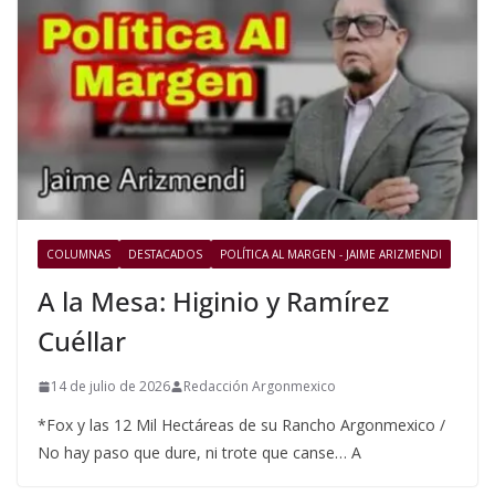
COLUMNAS
DESTACADOS
POLÍTICA AL MARGEN - JAIME ARIZMENDI
A la Mesa: Higinio y Ramírez
Cuéllar
14 de julio de 2026
Redacción Argonmexico
*Fox y las 12 Mil Hectáreas de su Rancho Argonmexico /
No hay paso que dure, ni trote que canse… A