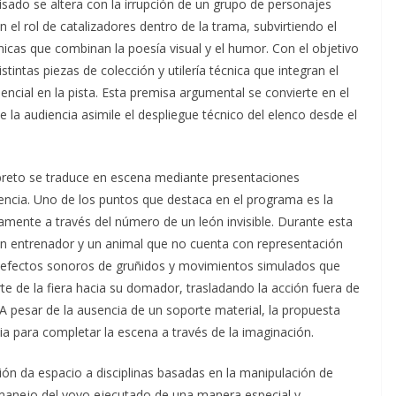
sado se altera con la irrupción de un grupo de personajes
 el rol de catalizadores dentro de la trama, subvirtiendo el
micas que combinan la poesía visual y el humor. Con el objetivo
stintas piezas de colección y utilería técnica que integran el
cial en la pista. Esta premisa argumental se convierte en el
e la audiencia asimile el despliegue técnico del elenco desde el
ibreto se traduce en escena mediante presentaciones
iencia. Uno de los puntos que destaca en el programa es la
mente a través del número de un león invisible. Durante esta
e un entrenador y un animal que no cuenta con representación
cluye efectos sonoros de gruñidos y movimientos simulados que
rte de la fiera hacia su domador, trasladando la acción fuera de
o. A pesar de la ausencia de un soporte material, la propuesta
ia para completar la escena a través de la imaginación.
ción da espacio a disciplinas basadas en la manipulación de
 manejo del yoyo ejecutado de una manera especial y