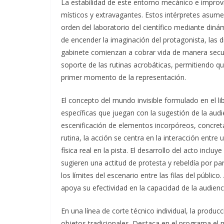
La estabilidad de este entorno mecánico e improvi
místicos y extravagantes. Estos intérpretes asumen
orden del laboratorio del científico mediante diná
de encender la imaginación del protagonista, las di
gabinete comienzan a cobrar vida de manera secuen
soporte de las rutinas acrobáticas, permitiendo qu
primer momento de la representación.
El concepto del mundo invisible formulado en el l
específicas que juegan con la sugestión de la aud
escenificación de elementos incorpóreos, concreta
rutina, la acción se centra en la interacción entr
física real en la pista. El desarrollo del acto in
sugieren una actitud de protesta y rebeldía por pa
los límites del escenario entre las filas del públic
apoya su efectividad en la capacidad de la audienc
En una línea de corte técnico individual, la produc
objetos tradicionales. Destaca en el programa el