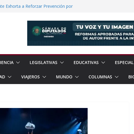
e Exhorta a Reforzar Prevención por
 Científicas con Torneo de Robótica en
lece Aspiración con Multitudinario Evento
elos Estrategias de Seguridad de la
Jornada Nacional de Reforestación con
ones de Árboles
IENCIA
LEGISLATIVAS
EDUCATIVAS
ESPECIAL
AD
VIAJEROS
MUNDO
COLUMNAS
BI