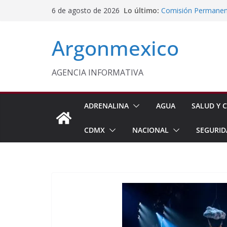
Saltar
Lo último:
Comisión Permanent
6 de agosto de 2026
al
Lluvias y Ciclones
Impulsan Vocaciones
contenido
Argonmexico
Morelos
Javier Saldaña Forta
Reconoce ANTAD Mor
SSPC
AGENCIA INFORMATIVA
Sheinbaum Anuncia 
Siembra de 6.6 Mill
ADRENALINA
AGUA
SALUD Y C
CDMX
NACIONAL
SEGURID