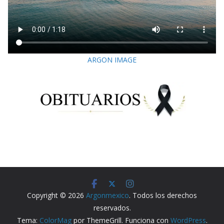
ARGON IMAGE
Copyright © 2026
Argonmexico
. Todos los derechos
reservados.
Tema:
ColorMag
por ThemeGrill. Funciona con
WordPress
.