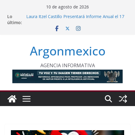
Saltar
10 de agosto de 2026
al
Lo
Laura Itzel Castillo Presentará Informe Anual el 17
contenido
último:
de Agosto
Inaugura Clara Brugada Utopía “Elena Poniatowska
Amor” en Coyoacán
Desde Puebla, Sheinbaum Impulsa Reforestación
Argonmexico
Permanente en México
Refuerzan Abasto de Agua en Acapulco Ante
Lluvias Intensas
INE Defiende Contrato con Territorium Life y Niega
AGENCIA INFORMATIVA
Incumplimientos