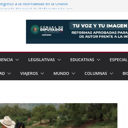
Regreso a la Normalidad en la UNAM
Jornada Nacional de Reforestación con
ones de Árboles
e Exhorta a Reforzar Prevención por
ia Esperan 90 mil Visitantes en Baja
a Presunto Feminicida en Almoloya de
IENCIA
LEGISLATIVAS
EDUCATIVAS
ESPECIAL
AD
VIAJEROS
MUNDO
COLUMNAS
BI