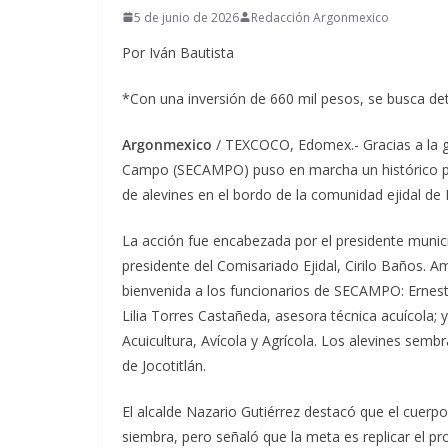
5 de junio de 2026
Redacción Argonmexico
Por Iván Bautista
*Con una inversión de 660 mil pesos, se busca deto
Argonmexico
/ TEXCOCO, Edomex.- Gracias a la g
Campo (SECAMPO) puso en marcha un histórico pr
de alevines en el bordo de la comunidad ejidal de
La acción fue encabezada por el presidente munici
presidente del Comisariado Ejidal, Cirilo Baños. 
bienvenida a los funcionarios de SECAMPO: Ernesto
Lilia Torres Castañeda, asesora técnica acuícola; 
Acuicultura, Avícola y Agrícola. Los alevines semb
de Jocotitlán.
El alcalde Nazario Gutiérrez destacó que el cuerpo
siembra, pero señaló que la meta es replicar el pr