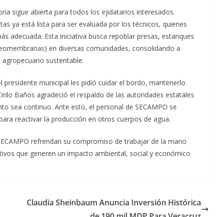
a sigue abierta para todos los ejidatarios interesados.
tas ya está lista para ser evaluada por los técnicos, quienes
más adecuada. Esta iniciativa busca repoblar presas, estanques
(geomembranas) en diversas comunidades, consolidando a
 agropecuario sustentable.
el presidente municipal les pidió cuidar el bordo, mantenerlo
irilo Baños agradeció el respaldo de las autoridades estatales
nto sea continuo. Ante esto, el personal de SECAMPO se
ara reactivar la producción en otros cuerpos de agua.
a SECAMPO refrendan su compromiso de trabajar de la mano
uctivos que generen un impacto ambiental, social y económico
Claudia Sheinbaum Anuncia Inversión Histórica
de 190 mil MDP Para Veracruz