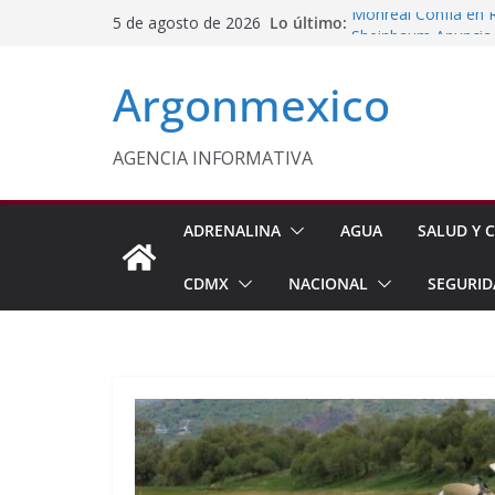
Saltar
Lo último:
Monreal Confía en 
5 de agosto de 2026
al
Sheinbaum Anuncia 
Siembra de 6.6 Mill
contenido
Argonmexico
Comisión Permanent
Lluvias y Ciclones
Fiestas de la Vendim
California
AGENCIA INFORMATIVA
Vinculan a Proceso 
Juárez
ADRENALINA
AGUA
SALUD Y C
CDMX
NACIONAL
SEGURID