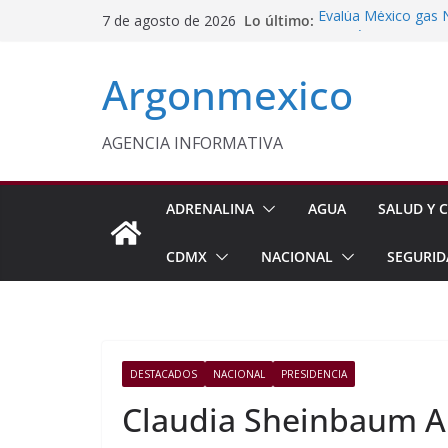
Saltar
Lo último:
Evalúa México gas 
7 de agosto de 2026
al
Energética
Cruzada Central por
contenido
Argonmexico
Municipios de Quer
Texcoco Fortalece 
SUTEYM
Homero Davis Llama 
AGENCIA INFORMATIVA
de México
Aseguran Casi 10 Mil
Michoacán
ADRENALINA
AGUA
SALUD Y C
CDMX
NACIONAL
SEGURID
DESTACADOS
NACIONAL
PRESIDENCIA
Claudia Sheinbaum An