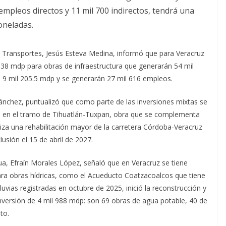
 empleos directos y 11 mil 700 indirectos, tendrá una
oneladas.
y Transportes, Jesús Esteva Medina, informó que para Veracruz
138 mdp para obras de infraestructura que generarán 54 mil
n 9 mil 205.5 mdp y se generarán 27 mil 616 empleos.
ánchez, puntualizó que como parte de las inversiones mixtas se
os en el tramo de Tihuatlán-Tuxpan, obra que se complementa
za una rehabilitación mayor de la carretera Córdoba-Veracruz
usión el 15 de abril de 2027.
gua, Efraín Morales López, señaló que en Veracruz se tiene
ra obras hídricas, como el Acueducto Coatzacoalcos que tiene
luvias registradas en octubre de 2025, inició la reconstrucción y
nversión de 4 mil 988 mdp: son 69 obras de agua potable, 40 de
to.