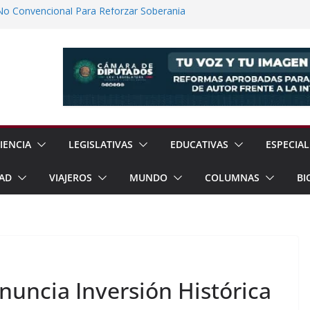
No Convencional Para Reforzar Soberanía
 el Teatro Lleva Arte Escénico a 13
étaro
Prestaciones de Trabajadores del
a Jóvenes a Participar en la Vida Política
lones de Cigarrillos Apócrifos en
IENCIA
LEGISLATIVAS
EDUCATIVAS
ESPECIAL
AD
VIAJEROS
MUNDO
COLUMNAS
BI
uncia Inversión Histórica