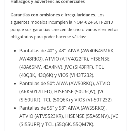
Hallazgos y advertencias comerciales
Garantías con omisiones e irregularidades.
Los
siguientes modelos incumplen la NOM-024-SCFI-2013
porque sus garantías carecen de uno o varios elementos
obligatorios para poder hacerse válidas:
Pantallas de 40” y 43”: AIWA (AW40B4SMRK,
AW43RKQ), ATVIO (ATV4022FR), HISENSE
(43A65NV, 43A4NV), JVC (SI43FRF), TCL
(40Q3K, 43Q6K) y VIOS (VI43T232).
Pantallas de 50”: AIWA (AW50RKQ), ATVIO
(ARK5017ILED), HISENSE (50U6QV), JVC
(SI50URF), TCL (50Q6K) y VIOS (VI-50T232).
Pantallas de 55” y 58”: AIWA (AW55RKQ),
ATVIO (ATV5523KR), HISENSE (55A65NV), JVC
(SI55URF) y TCL (55Q6K, 55QM7K).