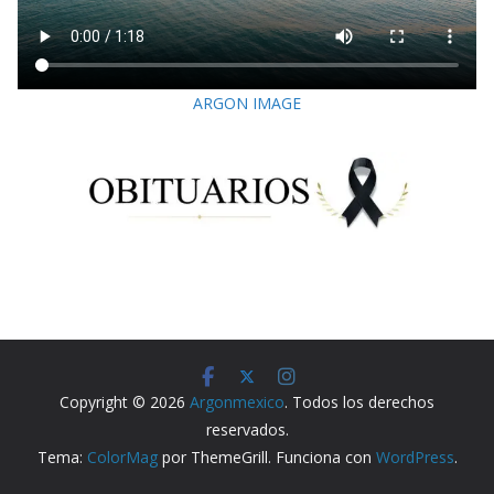
ARGON IMAGE
Copyright © 2026
Argonmexico
. Todos los derechos
reservados.
Tema:
ColorMag
por ThemeGrill. Funciona con
WordPress
.