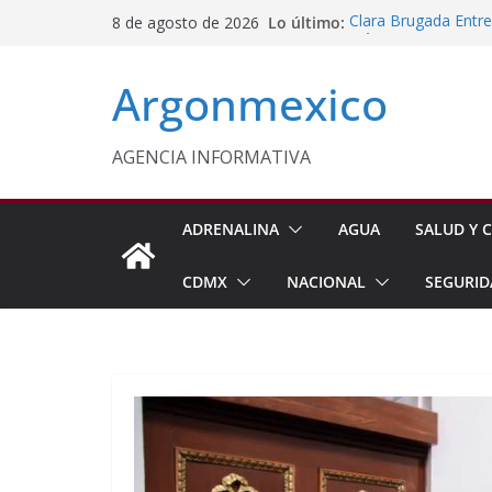
Saltar
Lo último:
Clara Brugada Entr
8 de agosto de 2026
al
y Útiles Escolares
PT Solicita a ASF A
contenido
Argonmexico
Procesan a Ángel Er
Chimalhuacán
Sheinbaum Entrega 
Beneficiarias de Na
AGENCIA INFORMATIVA
Celebra Laura Itzel
y Perú
ADRENALINA
AGUA
SALUD Y C
CDMX
NACIONAL
SEGURID