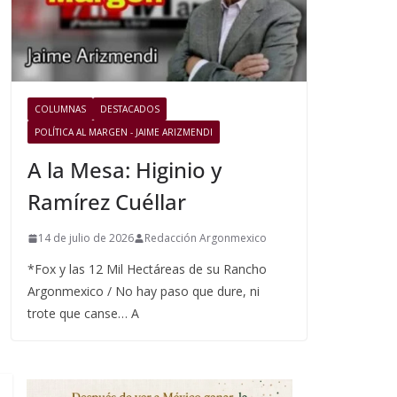
COLUMNAS
DESTACADOS
POLÍTICA AL MARGEN - JAIME ARIZMENDI
A la Mesa: Higinio y
Ramírez Cuéllar
14 de julio de 2026
Redacción Argonmexico
*Fox y las 12 Mil Hectáreas de su Rancho
Argonmexico / No hay paso que dure, ni
trote que canse… A