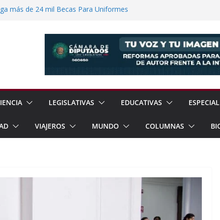
ega más de 24 mil Becas Para Uniformes
uditar Recursos Municipales en Oaxaca
nesto “N” por Robo de Vehículo en
Pensión Mujeres Bienestar a
ucalpan
 Reanudación de Relaciones Entre México
IENCIA
LEGISLATIVAS
EDUCATIVAS
ESPECIAL
AD
VIAJEROS
MUNDO
COLUMNAS
BI