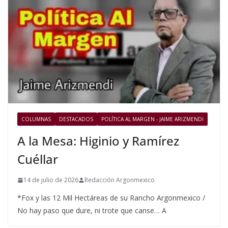
COLUMNAS
DESTACADOS
POLÍTICA AL MARGEN - JAIME ARIZMENDI
A la Mesa: Higinio y Ramírez
Cuéllar
14 de julio de 2026
Redacción Argonmexico
*Fox y las 12 Mil Hectáreas de su Rancho Argonmexico /
No hay paso que dure, ni trote que canse… A