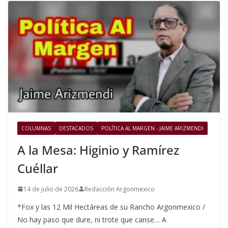
COLUMNAS
DESTACADOS
POLÍTICA AL MARGEN - JAIME ARIZMENDI
A la Mesa: Higinio y Ramírez
Cuéllar
14 de julio de 2026
Redacción Argonmexico
*Fox y las 12 Mil Hectáreas de su Rancho Argonmexico /
No hay paso que dure, ni trote que canse… A