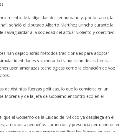
es.
onocimiento de la dignidad del ser humano y, por lo tanto, la
ona”, señaló el diputado Alberto Martínez Urincho durante la
e salvaguardar a la sociedad del actuar violento y coercitivo
ntes han dejado atrás métodos tradicionales para adoptar
ular identidades y vulnerar la tranquilidad de las familias.
uienes usen amenazas tecnológicas como la clonación de voz
citos.
as de distintas fuerzas políticas, lo que lo convierte en un
a de Morena y de la Jefa de Gobierno encontró eco en el
al que el Gobierno de la Ciudad de México ya despliega en el
nales, atención a pequeños comercios y presencia permanente en
 y vecinos es la que permite identificar las formas en que la