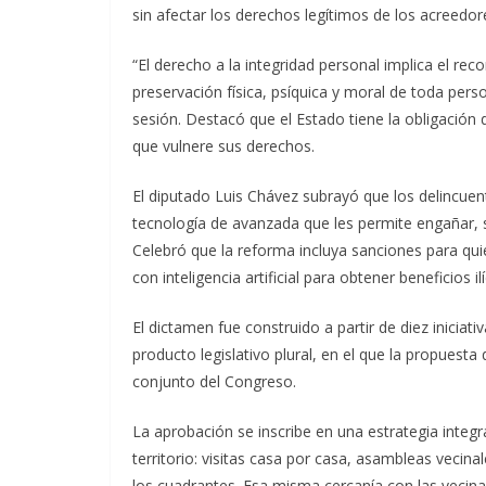
sin afectar los derechos legítimos de los acreedor
“El derecho a la integridad personal implica el rec
preservación física, psíquica y moral de toda pers
sesión. Destacó que el Estado tiene la obligación d
que vulnere sus derechos.
El diputado Luis Chávez subrayó que los delincue
tecnología de avanzada que les permite engañar, sim
Celebró que la reforma incluya sanciones para q
con inteligencia artificial para obtener beneficios ilí
El dictamen fue construido a partir de diez iniciativ
producto legislativo plural, en el que la propuest
conjunto del Congreso.
La aprobación se inscribe en una estrategia integr
territorio: visitas casa por casa, asambleas veci
los cuadrantes. Esa misma cercanía con las vecinas