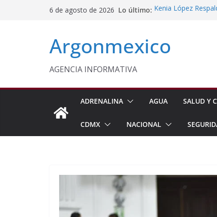
Saltar
Lo último:
Kenia López Respald
6 de agosto de 2026
al
Energética
Evalúa México gas 
contenido
Argonmexico
Energética
Edomex Conmemora D
Indígenas
Conagua Refuerza Se
AGENCIA INFORMATIVA
Hidalgo
Monreal Llama a Ce
Exteriores
ADRENALINA
AGUA
SALUD Y C
CDMX
NACIONAL
SEGURID