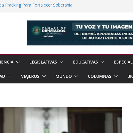
a Fracking Para Fortalecer Soberanía
No Convencional Para Reforzar Soberanía
ía Internacional de los Pueblos
guridad Física en Presas Estratégicas de
rrar Filas con Sheinbaum Ante Presiones
IENCIA
LEGISLATIVAS
EDUCATIVAS
ESPECIAL
AD
VIAJEROS
MUNDO
COLUMNAS
BI