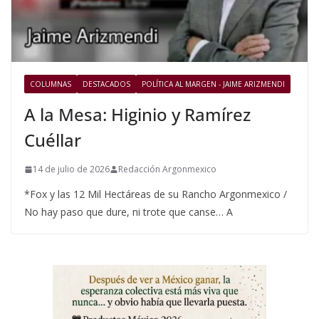
COLUMNAS
DESTACADOS
POLÍTICA AL MARGEN - JAIME ARIZMENDI
A la Mesa: Higinio y Ramírez
Cuéllar
14 de julio de 2026
Redacción Argonmexico
*Fox y las 12 Mil Hectáreas de su Rancho Argonmexico /
No hay paso que dure, ni trote que canse… A