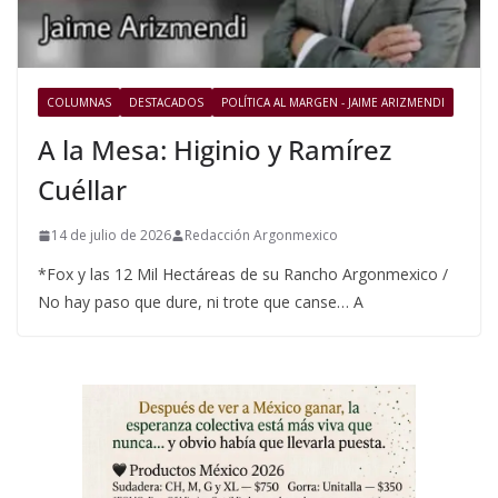
COLUMNAS
DESTACADOS
POLÍTICA AL MARGEN - JAIME ARIZMENDI
A la Mesa: Higinio y Ramírez
Cuéllar
14 de julio de 2026
Redacción Argonmexico
*Fox y las 12 Mil Hectáreas de su Rancho Argonmexico /
No hay paso que dure, ni trote que canse… A