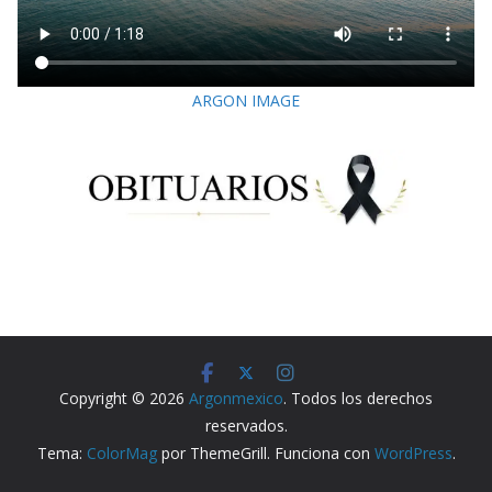
ARGON IMAGE
Copyright © 2026
Argonmexico
. Todos los derechos
reservados.
Tema:
ColorMag
por ThemeGrill. Funciona con
WordPress
.