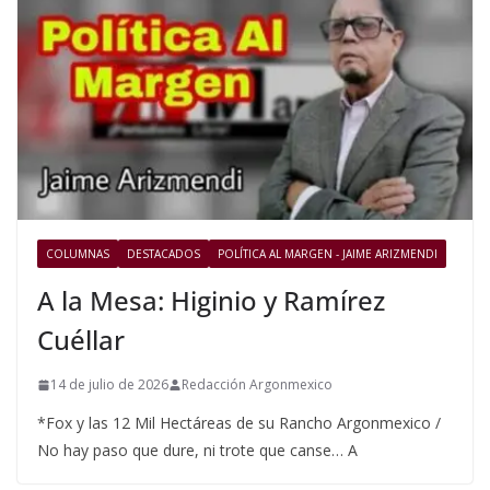
COLUMNAS
DESTACADOS
POLÍTICA AL MARGEN - JAIME ARIZMENDI
A la Mesa: Higinio y Ramírez
Cuéllar
14 de julio de 2026
Redacción Argonmexico
*Fox y las 12 Mil Hectáreas de su Rancho Argonmexico /
No hay paso que dure, ni trote que canse… A