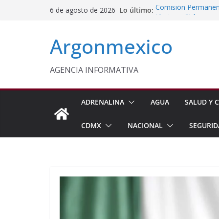
Saltar
Lo último:
Comisión Permanent
6 de agosto de 2026
al
Lluvias y Ciclones
Impulsan Vocaciones
contenido
Argonmexico
Morelos
Javier Saldaña Forta
Reconoce ANTAD Mor
SSPC
AGENCIA INFORMATIVA
Sheinbaum Anuncia 
Siembra de 6.6 Mill
ADRENALINA
AGUA
SALUD Y C
CDMX
NACIONAL
SEGURID