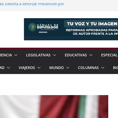
e Exhorta a Reforzar Prevención por
 Científicas con Torneo de Robótica en
lece Aspiración con Multitudinario Evento
elos Estrategias de Seguridad de la
Jornada Nacional de Reforestación con
ones de Árboles
IENCIA
LEGISLATIVAS
EDUCATIVAS
ESPECIAL
AD
VIAJEROS
MUNDO
COLUMNAS
BI