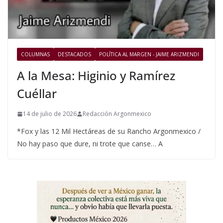
COLUMNAS
DESTACADOS
POLÍTICA AL MARGEN - JAIME ARIZMENDI
A la Mesa: Higinio y Ramírez
Cuéllar
14 de julio de 2026
Redacción Argonmexico
*Fox y las 12 Mil Hectáreas de su Rancho Argonmexico /
No hay paso que dure, ni trote que canse… A