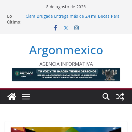
Saltar
8 de agosto de 2026
al
Lo
Clara Brugada Entrega más de 24 mil Becas Para
contenido
último:
Uniformes y Útiles Escolares
PT Solicita a ASF Auditar Recursos Municipales en
Oaxaca
Procesan a Ángel Ernesto “N” por Robo de Vehículo
Argonmexico
en Chimalhuacán
Sheinbaum Entrega Pensión Mujeres Bienestar a
Beneficiarias de Naucalpan
Celebra Laura Itzel Reanudación de Relaciones
AGENCIA INFORMATIVA
Entre México y Perú