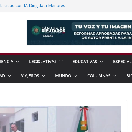
licidad con IA Dirigida a Menores
voca a Reforestar Temoaya Este
nquista Mercado Chino con Acuerdo de
a Gómez Refuerzan Oferta Educativa en
 Sheinbaum y Delfina Gómez Inauguran
xcoco
IENCIA
LEGISLATIVAS
EDUCATIVAS
ESPECIAL
AD
VIAJEROS
MUNDO
COLUMNAS
BI