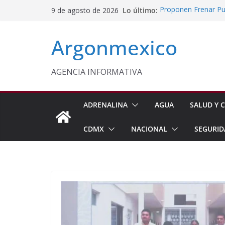
Saltar
Lo último:
Proponen Frenar Pub
9 de agosto de 2026
al
Delfina Gómez Con
Domingo
contenido
Argonmexico
Café Mexiquense Co
Exportación
Sheinbaum y Delfin
Texcoco
AGENCIA INFORMATIVA
Nazario Gutiérrez,
Nuevo CBTA en Te
ADRENALINA
AGUA
SALUD Y C
CDMX
NACIONAL
SEGURID