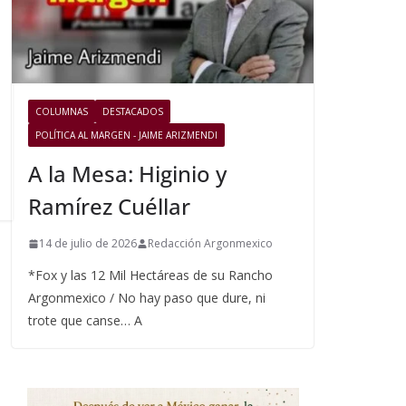
COLUMNAS
DESTACADOS
POLÍTICA AL MARGEN - JAIME ARIZMENDI
A la Mesa: Higinio y
Ramírez Cuéllar
14 de julio de 2026
Redacción Argonmexico
*Fox y las 12 Mil Hectáreas de su Rancho
Argonmexico / No hay paso que dure, ni
trote que canse… A