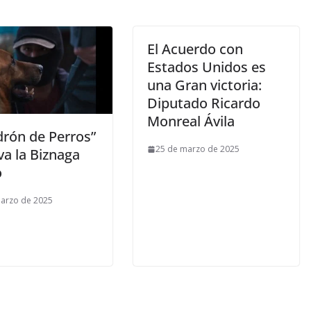
El Acuerdo con
Estados Unidos es
una Gran victoria:
Diputado Ricardo
Monreal Ávila
drón de Perros”
25 de marzo de 2025
va la Biznaga
o
arzo de 2025