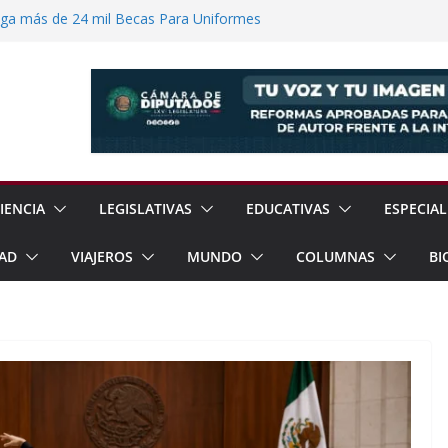
ega más de 24 mil Becas Para Uniformes
uditar Recursos Municipales en Oaxaca
nesto “N” por Robo de Vehículo en
Pensión Mujeres Bienestar a
ucalpan
 Reanudación de Relaciones Entre México
IENCIA
LEGISLATIVAS
EDUCATIVAS
ESPECIAL
AD
VIAJEROS
MUNDO
COLUMNAS
BI