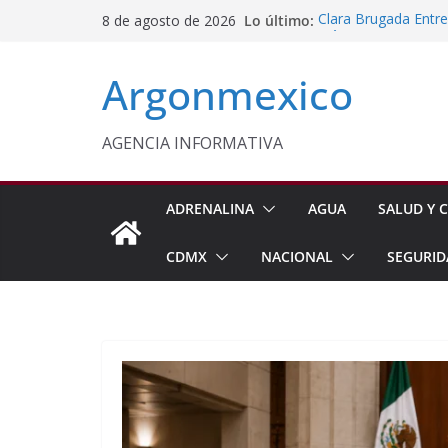
Saltar
Lo último:
Clara Brugada Entr
8 de agosto de 2026
al
y Útiles Escolares
PT Solicita a ASF A
contenido
Argonmexico
Procesan a Ángel Er
Chimalhuacán
Sheinbaum Entrega 
Beneficiarias de Na
AGENCIA INFORMATIVA
Celebra Laura Itzel
y Perú
ADRENALINA
AGUA
SALUD Y C
CDMX
NACIONAL
SEGURID