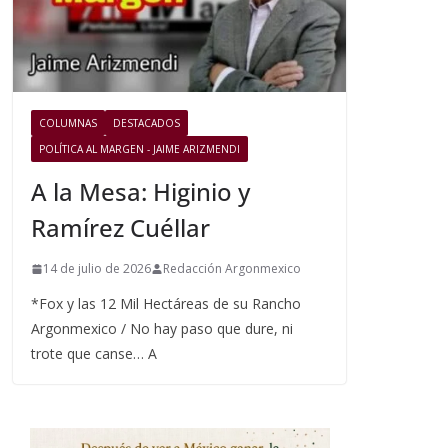
COLUMNAS
DESTACADOS
POLÍTICA AL MARGEN - JAIME ARIZMENDI
A la Mesa: Higinio y
Ramírez Cuéllar
14 de julio de 2026
Redacción Argonmexico
*Fox y las 12 Mil Hectáreas de su Rancho
Argonmexico / No hay paso que dure, ni
trote que canse… A