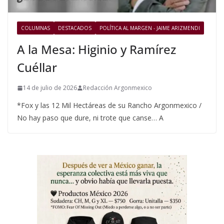
COLUMNAS
DESTACADOS
POLÍTICA AL MARGEN - JAIME ARIZMENDI
A la Mesa: Higinio y Ramírez
Cuéllar
14 de julio de 2026
Redacción Argonmexico
*Fox y las 12 Mil Hectáreas de su Rancho Argonmexico /
No hay paso que dure, ni trote que canse… A