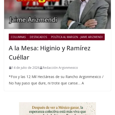
COLUMNAS
DESTACADOS
POLÍTICA AL MARGEN - JAIME ARIZMENDI
A la Mesa: Higinio y Ramírez
Cuéllar
14 de julio de 2026
Redacción Argonmexico
*Fox y las 12 Mil Hectáreas de su Rancho Argonmexico /
No hay paso que dure, ni trote que canse… A