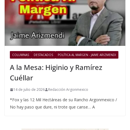
COLUMNAS
DESTACADOS
POLÍTICA AL MARGEN - JAIME ARIZMENDI
A la Mesa: Higinio y Ramírez
Cuéllar
14 de julio de 2026
Redacción Argonmexico
*Fox y las 12 Mil Hectáreas de su Rancho Argonmexico /
No hay paso que dure, ni trote que canse… A