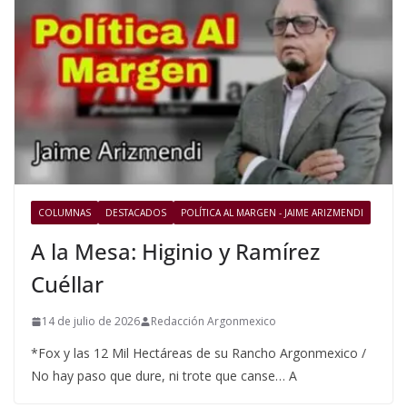
COLUMNAS
DESTACADOS
POLÍTICA AL MARGEN - JAIME ARIZMENDI
A la Mesa: Higinio y Ramírez
Cuéllar
14 de julio de 2026
Redacción Argonmexico
*Fox y las 12 Mil Hectáreas de su Rancho Argonmexico /
No hay paso que dure, ni trote que canse… A