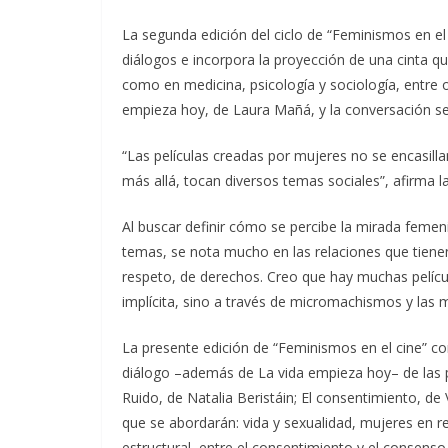
La segunda edición del ciclo de “Feminismos en el 
diálogos e incorpora la proyección de una cinta qu
como en medicina, psicología y sociología, entre ot
empieza hoy, de Laura Mañá, y la conversación será
“Las películas creadas por mujeres no se encasil
más allá, tocan diversos temas sociales”, afirma la
Al buscar definir cómo se percibe la mirada femeni
temas, se nota mucho en las relaciones que tien
respeto, de derechos. Creo que hay muchas pelícu
implícita, sino a través de micromachismos y las 
La presente edición de “Feminismos en el cine” co
diálogo –además de La vida empieza hoy– de las p
Ruido, de Natalia Beristáin; El consentimiento, d
que se abordarán: vida y sexualidad, mujeres en r
estructural, entre el consentimiento y el consenso,