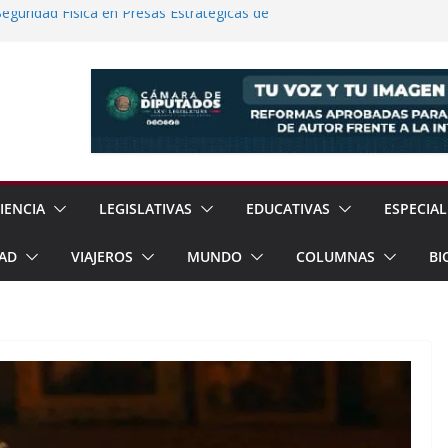
guridad Física en Presas Estratégicas de
a Jóvenes a Participar en la Vida Política
lones de Cigarrillos Apócrifos en
No Convencional Para Reforzar Soberanía
ía Internacional de los Pueblos
IENCIA
LEGISLATIVAS
EDUCATIVAS
ESPECIAL
AD
VIAJEROS
MUNDO
COLUMNAS
BI