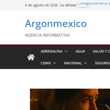
Saltar
Lo último:
Conagua Refuerza Se
6 de agosto de 2026
al
Hidalgo
Homero Davis Llama 
contenido
Argonmexico
de México
Aseguran Casi 10 Mil
Michoacán
Evalúa México gas 
AGENCIA INFORMATIVA
Energética
Edomex Conmemora D
Indígenas
ADRENALINA
AGUA
SALUD Y C
CDMX
NACIONAL
SEGURID