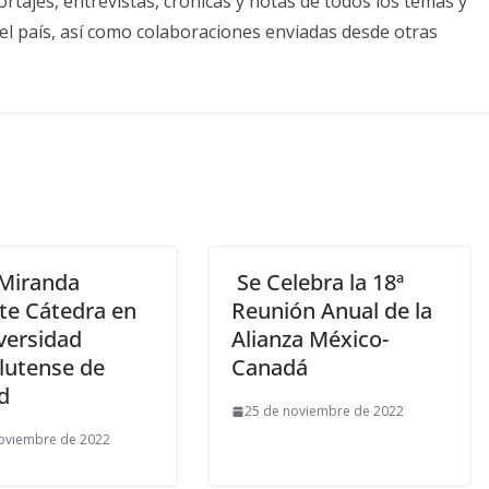
tajes, entrevistas, crónicas y notas de todos los temas y
el país, así como colaboraciones enviadas desde otras
 Miranda
Se Celebra la 18ª
te Cátedra en
Reunión Anual de la
versidad
Alianza México-
utense de
Canadá
d
25 de noviembre de 2022
oviembre de 2022