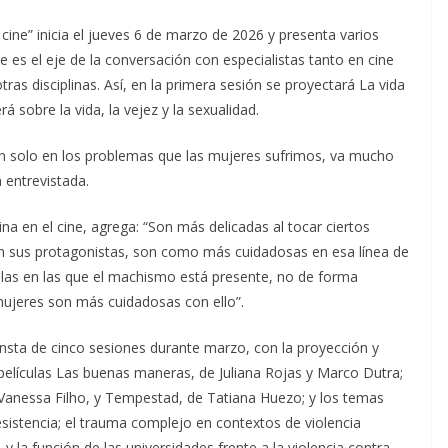
cine” inicia el jueves 6 de marzo de 2026 y presenta varios
e es el eje de la conversación con especialistas tanto en cine
ras disciplinas. Así, en la primera sesión se proyectará La vida
 sobre la vida, la vejez y la sexualidad.
lan solo en los problemas que las mujeres sufrimos, va mucho
 entrevistada.
na en el cine, agrega: “Son más delicadas al tocar ciertos
en sus protagonistas, son como más cuidadosas en esa línea de
las en las que el machismo está presente, no de forma
mujeres son más cuidadosas con ello”.
nsta de cinco sesiones durante marzo, con la proyección y
elículas Las buenas maneras, de Juliana Rojas y Marco Dutra;
e Vanessa Filho, y Tempestad, de Tatiana Huezo; y los temas
esistencia; el trauma complejo en contextos de violencia
 y la función de las universidades frente a la violencia contra