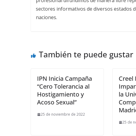
profesional difundimos de manera libre repor
sectores informativos de diversos estados d
naciones.
También te puede gustar
IPN Inicia Campaña
Creel
“Cero Tolerancia al
Impar
Hostigamiento y
la Uni
Acoso Sexual”
Compl
Madri
25 de noviembre de 2022
25 de n