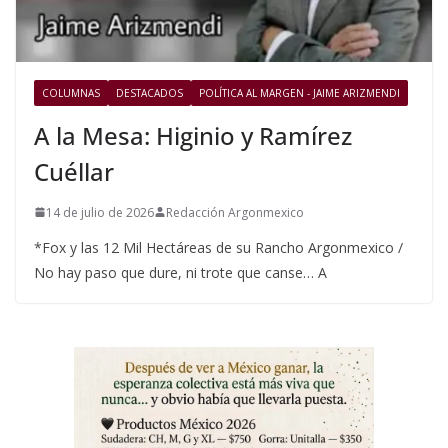
COLUMNAS
DESTACADOS
POLÍTICA AL MARGEN - JAIME ARIZMENDI
A la Mesa: Higinio y Ramírez
Cuéllar
14 de julio de 2026
Redacción Argonmexico
*Fox y las 12 Mil Hectáreas de su Rancho Argonmexico /
No hay paso que dure, ni trote que canse… A