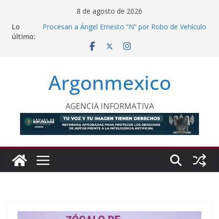
Saltar
8 de agosto de 2026
al
Lo
Procesan a Ángel Ernesto “N” por Robo de Vehículo
contenido
último:
en Chimalhuacán
Proponen Frenar Publicidad con IA Dirigida a
Menores
Comision Permanente Pide Frenar Discurso de
Argonmexico
Odio Contra Grupos Vulnerables
Sentencian a 36 Años de Prisión a Homicida en
Tecámac
PT Solicita a ASF Auditar Recursos Municipales en
AGENCIA INFORMATIVA
Oaxaca