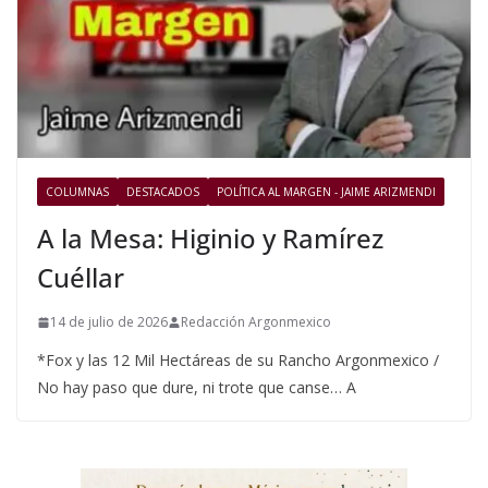
COLUMNAS
DESTACADOS
POLÍTICA AL MARGEN - JAIME ARIZMENDI
A la Mesa: Higinio y Ramírez
Cuéllar
14 de julio de 2026
Redacción Argonmexico
*Fox y las 12 Mil Hectáreas de su Rancho Argonmexico /
No hay paso que dure, ni trote que canse… A