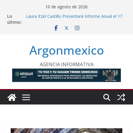
Saltar
10 de agosto de 2026
al
Lo
Laura Itzel Castillo Presentará Informe Anual el 17
contenido
último:
de Agosto
Inaugura Clara Brugada Utopía “Elena Poniatowska
Amor” en Coyoacán
Desde Puebla, Sheinbaum Impulsa Reforestación
Argonmexico
Permanente en México
Refuerzan Abasto de Agua en Acapulco Ante
Lluvias Intensas
INE Defiende Contrato con Territorium Life y Niega
AGENCIA INFORMATIVA
Incumplimientos