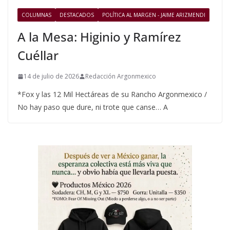
COLUMNAS
DESTACADOS
POLÍTICA AL MARGEN - JAIME ARIZMENDI
A la Mesa: Higinio y Ramírez
Cuéllar
14 de julio de 2026
Redacción Argonmexico
*Fox y las 12 Mil Hectáreas de su Rancho Argonmexico /
No hay paso que dure, ni trote que canse… A