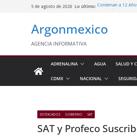
Saltar
Lo último:
Condenan a 12 Años 
5 de agosto de 2026
al
Comisión Permanent
Lluvias y Ciclones
contenido
Argonmexico
Fiestas de la Vendim
California
Vinculan a Proceso 
Juárez
AGENCIA INFORMATIVA
Monreal Confía en 
ADRENALINA
AGUA
SALUD Y C
CDMX
NACIONAL
SEGURID
DESTACADOS
GOBIERNO
SAT
SAT y Profeco Suscri