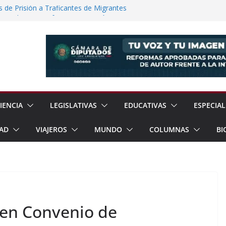
de Prisión a Traficantes de Migrantes
e Exhorta a Reforzar Prevención por
ia Esperan 90 mil Visitantes en Baja
a Presunto Feminicida en Almoloya de
Regreso a la Normalidad en la UNAM
IENCIA
LEGISLATIVAS
EDUCATIVAS
ESPECIAL
AD
VIAJEROS
MUNDO
COLUMNAS
BI
ben Convenio de