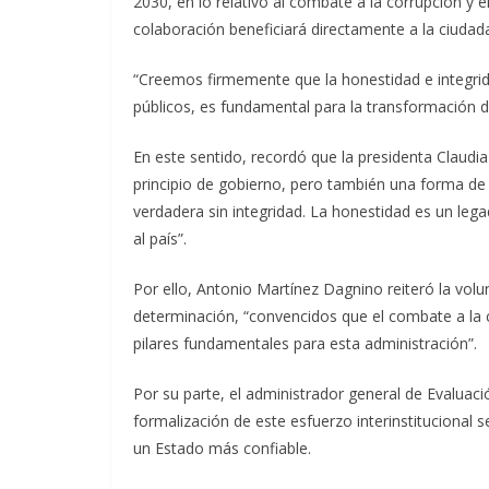
2030, en lo relativo al combate a la corrupción y 
colaboración beneficiará directamente a la ciudada
“Creemos firmemente que la honestidad e integrida
públicos, es fundamental para la transformación d
En este sentido, recordó que la presidenta Claud
principio de gobierno, pero también una forma de 
verdadera sin integridad. La honestidad es un lega
al país”.
Por ello, Antonio Martínez Dagnino reiteró la vol
determinación, “convencidos que el combate a la c
pilares fundamentales para esta administración”.
Por su parte, el administrador general de Evalua
formalización de este esfuerzo interinstitucional se
un Estado más confiable.