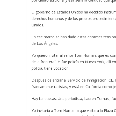
por ciento adicional y esa sería la cantidad que q
El gobierno de Estados Unidos ha decidido instrume
derechos humanos y de los propios procedimientos
Unidos.
En ese marco se han dado estas enormes tensiones
de Los Ángeles.
Yo quiero invitar al señor Tom Homan, que es con
de la frontera”, él fue policía en Nueva York, allí 
policía, tiene vocación.
Después de entrar al Servicio de Inmigración ICE, 
francamente racistas, y está en California como je
Hay tanquetas. Una periodista, Lauren Tomasi, fu
Yo invitaría a Tom Homan a que visitara la Plaza Ol