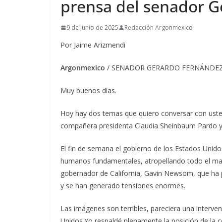
prensa del senador 
9 de junio de 2025
Redacción Argonmexico
Por Jaime Arizmendi
Argonmexico
/ SENADOR GERARDO FERNÁNDEZ N
Muy buenos días.
Hoy hay dos temas que quiero conversar con uste
compañera presidenta Claudia Sheinbaum Pardo y 
El fin de semana el gobierno de los Estados Unid
humanos fundamentales, atropellando todo el marc
gobernador de California, Gavin Newsom, que ha p
y se han generado tensiones enormes.
Las imágenes son terribles, pareciera una intervenc
Unidos.Yo respaldé plenamente la posición de la