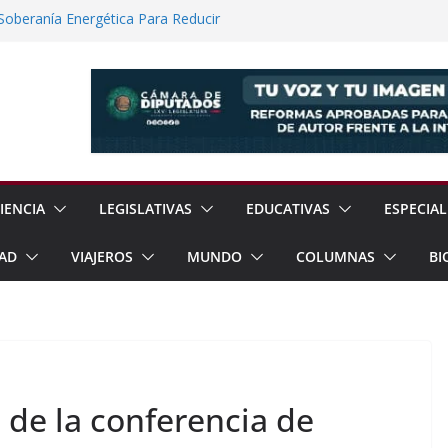
 Soberanía Energética Para Reducir
as
ía Internacional de los Pueblos
guridad Física en Presas Estratégicas de
rrar Filas con Sheinbaum Ante Presiones
a Fracking Para Fortalecer Soberanía
IENCIA
LEGISLATIVAS
EDUCATIVAS
ESPECIAL
AD
VIAJEROS
MUNDO
COLUMNAS
BI
 de la conferencia de