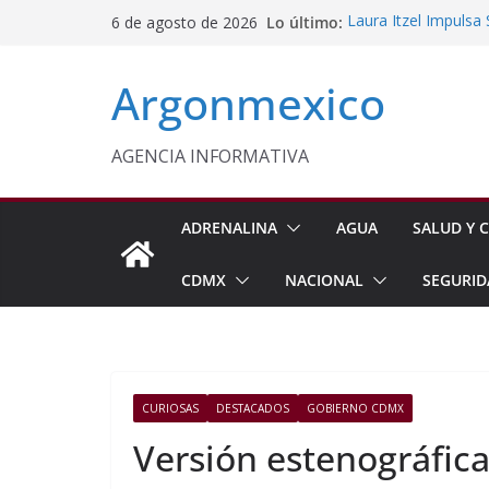
Saltar
Lo último:
Laura Itzel Impulsa
6 de agosto de 2026
al
Importaciones de g
Edomex Conmemora D
contenido
Argonmexico
Indígenas
Conagua Refuerza Se
Hidalgo
Monreal Llama a Ce
AGENCIA INFORMATIVA
Exteriores
Kenia López Respald
Energética
ADRENALINA
AGUA
SALUD Y C
CDMX
NACIONAL
SEGURID
CURIOSAS
DESTACADOS
GOBIERNO CDMX
Versión estenográfica