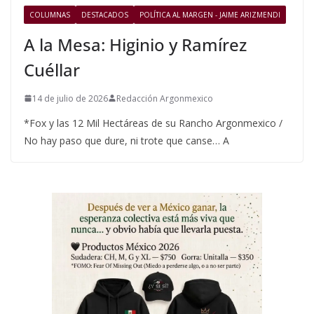
COLUMNAS
DESTACADOS
POLÍTICA AL MARGEN - JAIME ARIZMENDI
A la Mesa: Higinio y Ramírez
Cuéllar
14 de julio de 2026
Redacción Argonmexico
*Fox y las 12 Mil Hectáreas de su Rancho Argonmexico /
No hay paso que dure, ni trote que canse… A