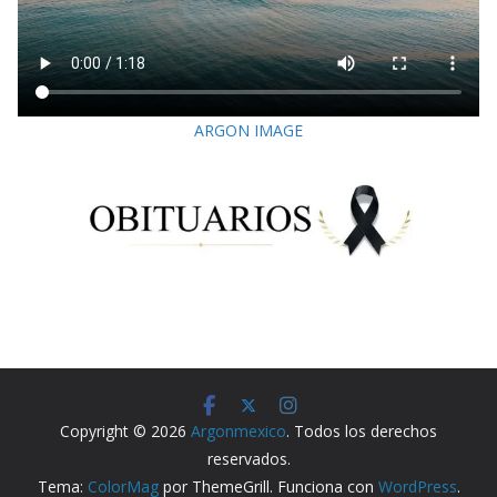
ARGON IMAGE
Copyright © 2026
Argonmexico
. Todos los derechos
reservados.
Tema:
ColorMag
por ThemeGrill. Funciona con
WordPress
.