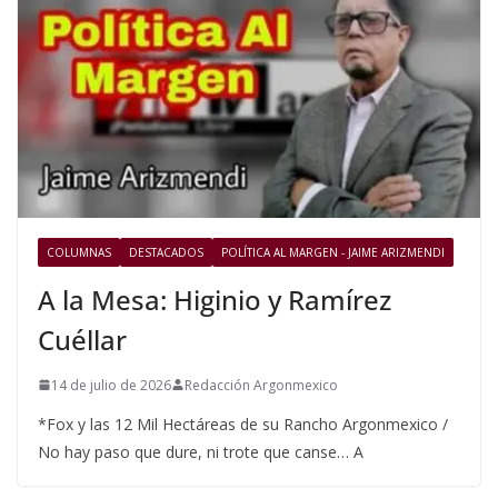
COLUMNAS
DESTACADOS
POLÍTICA AL MARGEN - JAIME ARIZMENDI
A la Mesa: Higinio y Ramírez
Cuéllar
14 de julio de 2026
Redacción Argonmexico
*Fox y las 12 Mil Hectáreas de su Rancho Argonmexico /
No hay paso que dure, ni trote que canse… A