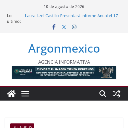
Saltar
10 de agosto de 2026
al
Lo
Laura Itzel Castillo Presentará Informe Anual el 17
contenido
último:
de Agosto
Inaugura Clara Brugada Utopía “Elena Poniatowska
Amor” en Coyoacán
Desde Puebla, Sheinbaum Impulsa Reforestación
Argonmexico
Permanente en México
Refuerzan Abasto de Agua en Acapulco Ante
Lluvias Intensas
INE Defiende Contrato con Territorium Life y Niega
AGENCIA INFORMATIVA
Incumplimientos
DESTACADOS