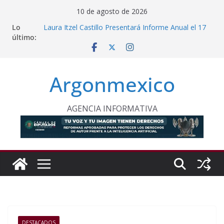
Saltar
10 de agosto de 2026
al
Lo
Laura Itzel Castillo Presentará Informe Anual el 17
contenido
último:
de Agosto
Inaugura Clara Brugada Utopía “Elena Poniatowska
Amor” en Coyoacán
Desde Puebla, Sheinbaum Impulsa Reforestación
Argonmexico
Permanente en México
Refuerzan Abasto de Agua en Acapulco Ante
Lluvias Intensas
INE Defiende Contrato con Territorium Life y Niega
AGENCIA INFORMATIVA
Incumplimientos
DESTACADOS