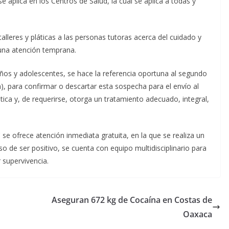
 aplica en los Centros de Salud, la cual se aplica a todas y
lleres y pláticas a las personas tutoras acerca del cuidado y
 una atención temprana.
ños y adolescentes, se hace la referencia oportuna al segundo
a), para confirmar o descartar esta sospecha para el envío al
ica y, de requerirse, otorga un tratamiento adecuado, integral,
 se ofrece atención inmediata gratuita, en la que se realiza un
so de ser positivo, se cuenta con equipo multidisciplinario para
 supervivencia.
Aseguran 672 kg de Cocaína en Costas de
Oaxaca