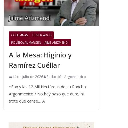
COLUMNAS
DESTACADOS
POLÍTICA AL MARGEN - JAIME ARIZMENDI
A la Mesa: Higinio y
Ramírez Cuéllar
14 de julio de 2026
Redacción Argonmexico
*Fox y las 12 Mil Hectáreas de su Rancho
Argonmexico / No hay paso que dure, ni
trote que canse… A