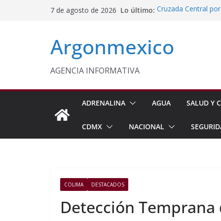
Saltar
Lo último:
Cruzada Central por
7 de agosto de 2026
al
Municipios de Quer
Protegen con Parar
contenido
Argonmexico
Panoaya en Texcoc
México y Perú Rest
Profeco Publica Guí
SEDIF Brinda Apoyo 
AGENCIA INFORMATIVA
Cuernavaca
ADRENALINA
AGUA
SALUD Y C
CDMX
NACIONAL
SEGURID
COLIMA
DESTACADOS
Detección Temprana d