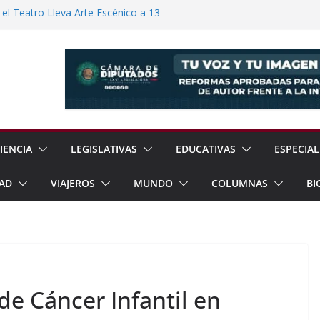
 el Teatro Lleva Arte Escénico a 13
étaro
rayos el Templo de La Magdalena
o
ablecen Relaciones Diplomáticas
a de Regreso a Clases 2026
a Familias Afectadas por Explosión en
IENCIA
LEGISLATIVAS
EDUCATIVAS
ESPECIAL
AD
VIAJEROS
MUNDO
COLUMNAS
BI
e Cáncer Infantil en