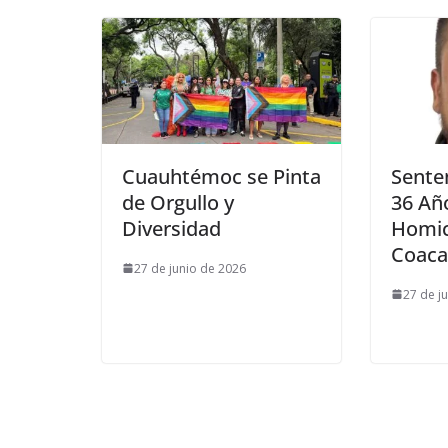
Cuauhtémoc se Pinta
Sente
de Orgullo y
36 Año
Diversidad
Homic
Coaca
27 de junio de 2026
27 de j