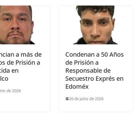
ncian a más de
Condenan a 50 Años
s de Prisión a
de Prisión a
ida en
Responsable de
lco
Secuestro Exprés en
Edoméx
unio de 2026
26 de junio de 2026