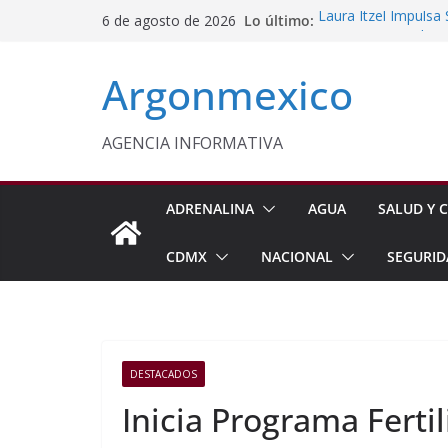
Saltar
Lo último:
Laura Itzel Impulsa
6 de agosto de 2026
al
Importaciones de g
Edomex Conmemora D
contenido
Argonmexico
Indígenas
Conagua Refuerza Se
Hidalgo
Monreal Llama a Ce
AGENCIA INFORMATIVA
Exteriores
Kenia López Respald
Energética
ADRENALINA
AGUA
SALUD Y C
CDMX
NACIONAL
SEGURID
DESTACADOS
Inicia Programa Fertil