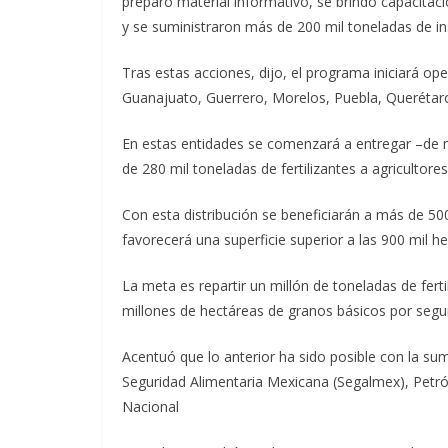
preparó material informativo, se brindó capacitaci
y se suministraron más de 200 mil toneladas de i
Tras estas acciones, dijo, el programa iniciará o
Guanajuato, Guerrero, Morelos, Puebla, Querétaro
En estas entidades se comenzará a entregar –de ma
de 280 mil toneladas de fertilizantes a agricultores 
Con esta distribución se beneficiarán a más de 50
favorecerá una superficie superior a las 900 mil h
La meta es repartir un millón de toneladas de fert
millones de hectáreas de granos básicos por seg
Acentuó que lo anterior ha sido posible con la 
Seguridad Alimentaria Mexicana (Segalmex), Petró
Nacional