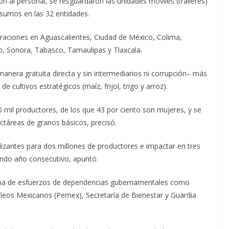
ón al personal, se resguardaron las unidades móviles (tráileres)
nsumos en las 32 entidades.
peraciones en Aguascalientes, Ciudad de México, Colima,
, Sonora, Tabasco, Tamaulipas y Tlaxcala.
nera gratuita directa y sin intermediarios ni corrupción– más
de cultivos estratégicos (maíz, frijol, trigo y arroz).
0 mil productores, de los que 43 por ciento son mujeres, y se
ectáreas de granos básicos, precisó.
ilizantes para dos millones de productores e impactar en tres
undo año consecutivo, apuntó.
suma de esfuerzos de dependencias gubernamentales como
leos Mexicanos (Pemex), Secretaría de Bienestar y Guardia