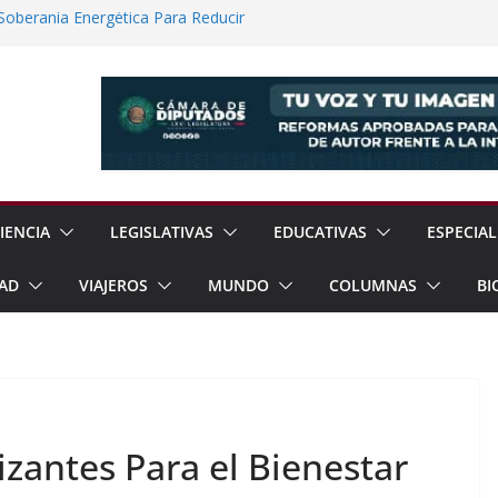
 Soberanía Energética Para Reducir
as
ía Internacional de los Pueblos
guridad Física en Presas Estratégicas de
rrar Filas con Sheinbaum Ante Presiones
a Fracking Para Fortalecer Soberanía
IENCIA
LEGISLATIVAS
EDUCATIVAS
ESPECIAL
AD
VIAJEROS
MUNDO
COLUMNAS
BI
izantes Para el Bienestar