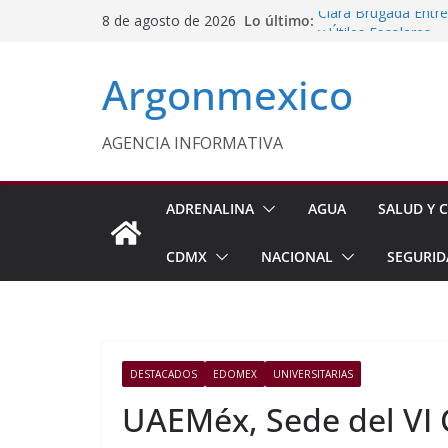
Saltar
Lo último:
Clara Brugada Entr
8 de agosto de 2026
al
y Útiles Escolares
PT Solicita a ASF A
contenido
Argonmexico
Procesan a Ángel Er
Chimalhuacán
Sheinbaum Entrega 
Beneficiarias de Na
AGENCIA INFORMATIVA
Celebra Laura Itzel
y Perú
ADRENALINA
AGUA
SALUD Y C
CDMX
NACIONAL
SEGURID
DESTACADOS
EDOMEX
UNIVERSITARIAS
UAEMéx, Sede del VI 