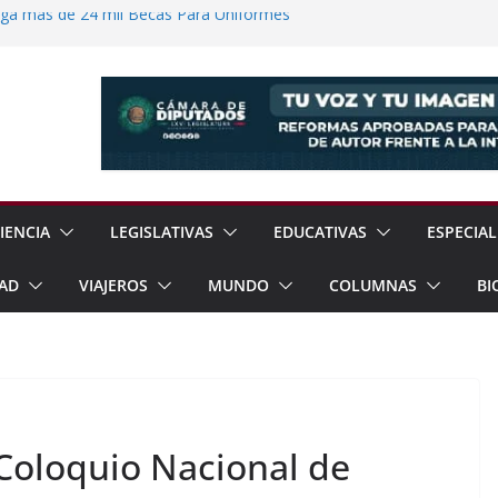
ega más de 24 mil Becas Para Uniformes
uditar Recursos Municipales en Oaxaca
nesto “N” por Robo de Vehículo en
Pensión Mujeres Bienestar a
ucalpan
 Reanudación de Relaciones Entre México
IENCIA
LEGISLATIVAS
EDUCATIVAS
ESPECIAL
AD
VIAJEROS
MUNDO
COLUMNAS
BI
Coloquio Nacional de