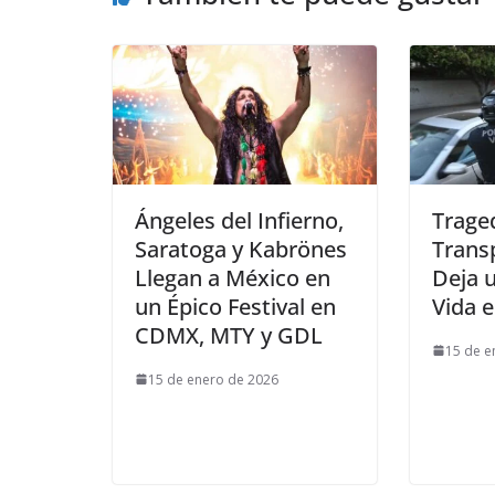
Ángeles del Infierno,
Traged
Saratoga y Kabrönes
Trans
Llegan a México en
Deja 
un Épico Festival en
Vida 
CDMX, MTY y GDL
15 de e
15 de enero de 2026