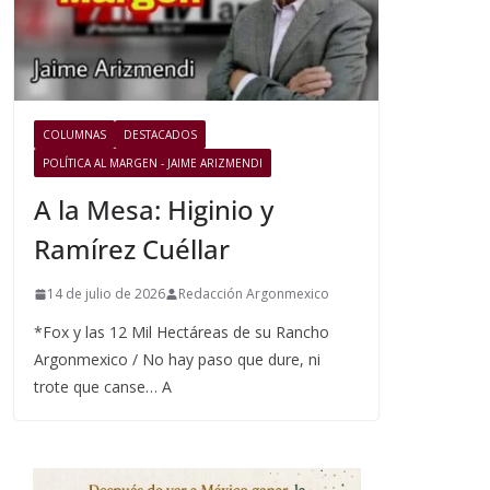
COLUMNAS
DESTACADOS
POLÍTICA AL MARGEN - JAIME ARIZMENDI
A la Mesa: Higinio y
Ramírez Cuéllar
14 de julio de 2026
Redacción Argonmexico
*Fox y las 12 Mil Hectáreas de su Rancho
Argonmexico / No hay paso que dure, ni
trote que canse… A