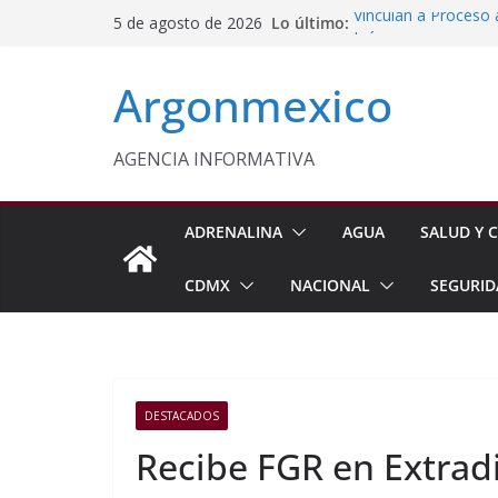
Saltar
Lo último:
Vinculan a Proceso 
5 de agosto de 2026
al
Juárez
Impulsan Vocaciones
contenido
Argonmexico
Morelos
Sheinbaum Anuncia 
Siembra de 6.6 Mill
Comisión Permanent
AGENCIA INFORMATIVA
Lluvias y Ciclones
Fiestas de la Vendim
California
ADRENALINA
AGUA
SALUD Y C
CDMX
NACIONAL
SEGURID
DESTACADOS
Recibe FGR en Extrad