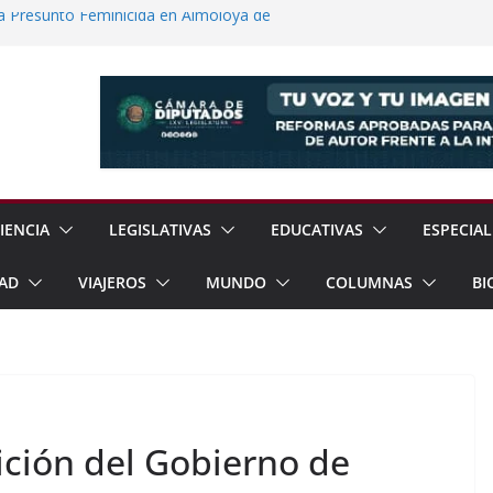
a Presunto Feminicida en Almoloya de
 Científicas con Torneo de Robótica en
Jornada Nacional de Reforestación con
ones de Árboles
e Exhorta a Reforzar Prevención por
ia Esperan 90 mil Visitantes en Baja
IENCIA
LEGISLATIVAS
EDUCATIVAS
ESPECIAL
AD
VIAJEROS
MUNDO
COLUMNAS
BI
ición del Gobierno de