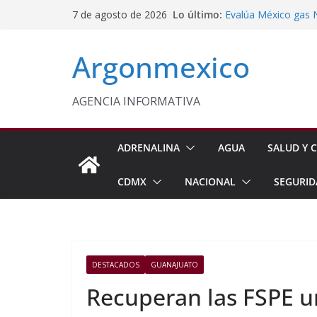
Saltar
Lo último:
Evalúa México gas 
7 de agosto de 2026
al
Energética
Cruzada Central por
contenido
Argonmexico
Municipios de Quer
Texcoco Fortalece 
SUTEYM
Homero Davis Llama 
AGENCIA INFORMATIVA
de México
Aseguran Casi 10 Mil
Michoacán
ADRENALINA
AGUA
SALUD Y C
CDMX
NACIONAL
SEGURID
DESTACADOS
GUANAJUATO
Recuperan las FSPE 