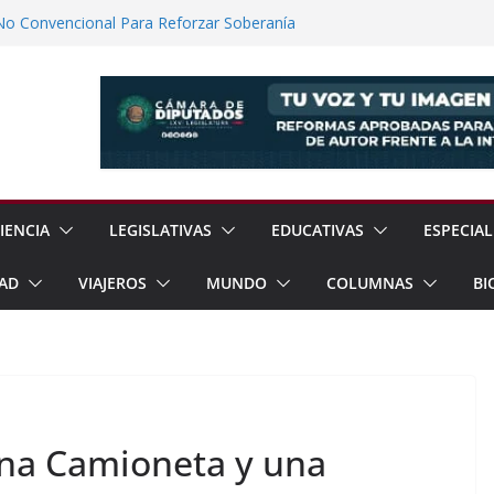
No Convencional Para Reforzar Soberanía
 el Teatro Lleva Arte Escénico a 13
étaro
Prestaciones de Trabajadores del
a Jóvenes a Participar en la Vida Política
lones de Cigarrillos Apócrifos en
IENCIA
LEGISLATIVAS
EDUCATIVAS
ESPECIAL
AD
VIAJEROS
MUNDO
COLUMNAS
BI
una Camioneta y una