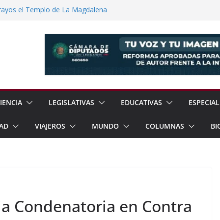
rayos el Templo de La Magdalena
o
einbaum Impulsan Obras y Apoyos Para
e Texcoco dos Nuevos Reglamentos Para
ión Ciudadana
12% en Julio, Reporta Sheinbaum
dad Reporta Detenciones y
15 Estados
IENCIA
LEGISLATIVAS
EDUCATIVAS
ESPECIAL
AD
VIAJEROS
MUNDO
COLUMNAS
BI
a Condenatoria en Contra