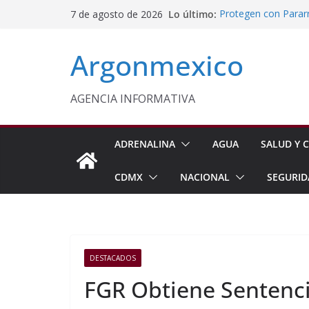
Saltar
Lo último:
Protegen con Parar
7 de agosto de 2026
al
Panoaya en Texcoc
Delfina Gómez y Sh
contenido
Argonmexico
Mexiquenses
Aprueba Cabildo d
Fortalecer la Atenc
Inflación Baja a 3.
AGENCIA INFORMATIVA
Gabinete de Seguri
Aseguramientos en 
ADRENALINA
AGUA
SALUD Y C
CDMX
NACIONAL
SEGURID
DESTACADOS
FGR Obtiene Sentenci