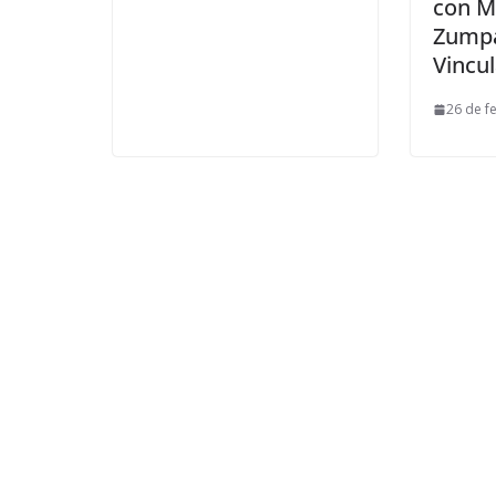
con M
Zumpa
Vincu
26 de f