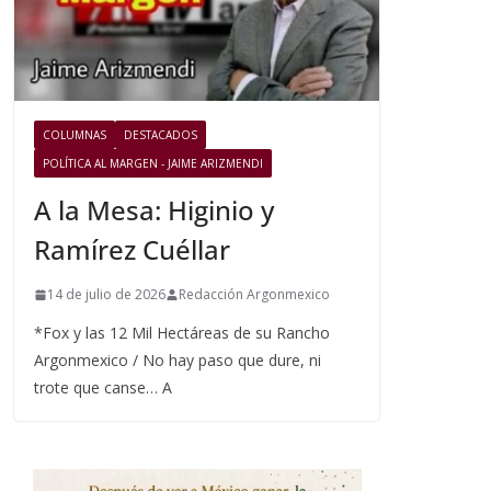
COLUMNAS
DESTACADOS
POLÍTICA AL MARGEN - JAIME ARIZMENDI
A la Mesa: Higinio y
Ramírez Cuéllar
14 de julio de 2026
Redacción Argonmexico
*Fox y las 12 Mil Hectáreas de su Rancho
Argonmexico / No hay paso que dure, ni
trote que canse… A