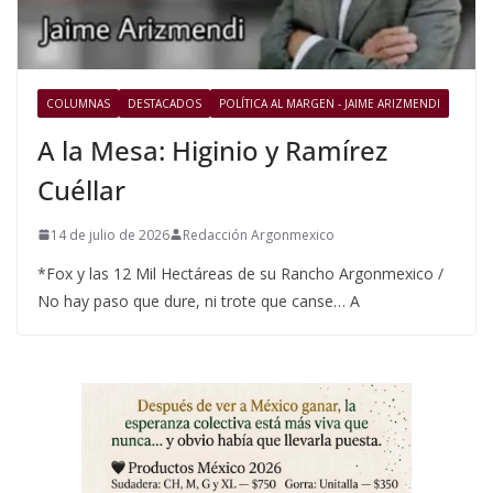
COLUMNAS
DESTACADOS
POLÍTICA AL MARGEN - JAIME ARIZMENDI
A la Mesa: Higinio y Ramírez
Cuéllar
14 de julio de 2026
Redacción Argonmexico
*Fox y las 12 Mil Hectáreas de su Rancho Argonmexico /
No hay paso que dure, ni trote que canse… A