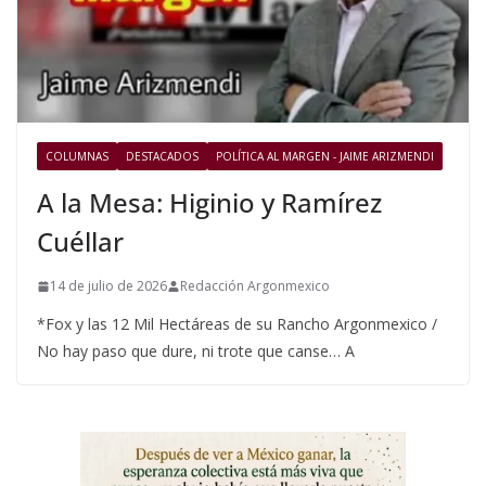
COLUMNAS
DESTACADOS
POLÍTICA AL MARGEN - JAIME ARIZMENDI
A la Mesa: Higinio y Ramírez
Cuéllar
14 de julio de 2026
Redacción Argonmexico
*Fox y las 12 Mil Hectáreas de su Rancho Argonmexico /
No hay paso que dure, ni trote que canse… A